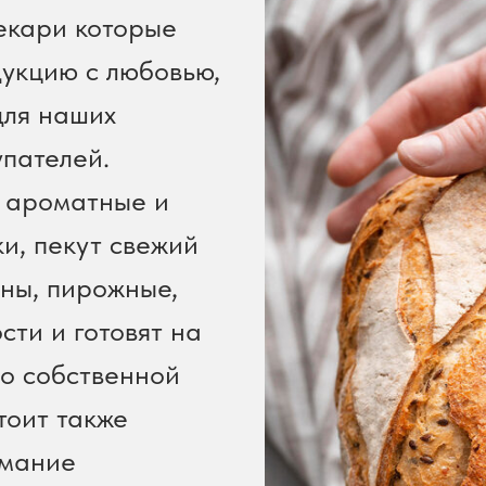
екари которые
укцию с любовью,
для наших
пателей.
 ароматные и
ки, пекут свежий
аны, пирожные,
сти и готовят на
по собственной
тоит также
имание