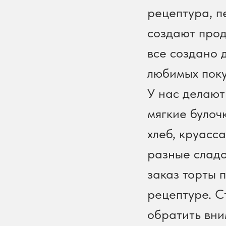
рецептура, п
создают прод
все создано 
любимых поку
У нас делают
мягкие булоч
хлеб, круасс
разные сладо
заказ торты 
рецептуре. С
обратить вн